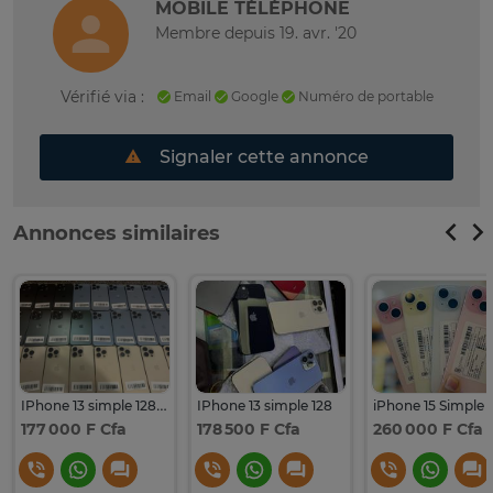
MOBILE TÉLÉPHONE
Membre depuis 19. avr. '20
Vérifié via :
Email
Google
Numéro de portable
Signaler cette annonce
Annonces similaires
IPhone 13 simple 128 giga et iPhone 12 Pro Max 128
IPhone 13 simple 128
177 000 F Cfa
178 500 F Cfa
260 000 F Cfa