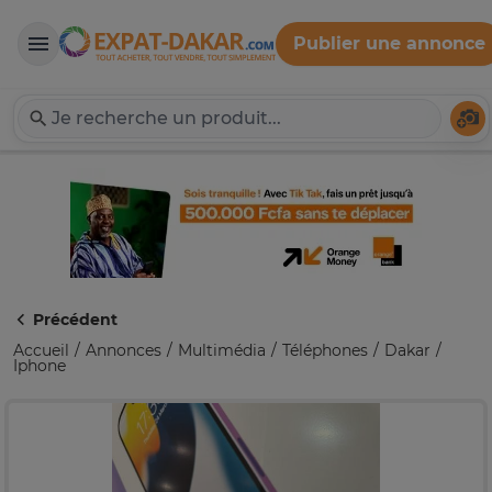
Publier une annonce
Expat-Dakar
Té
Précédent
Accueil
Annonces
Multimédia
Téléphones
Dakar
Iphone