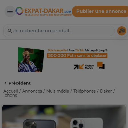
Publier une annonce
Expat-Dakar
Té
Précédent
Accueil
Annonces
Multimédia
Téléphones
Dakar
Iphone