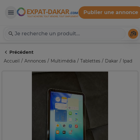
Publier une annonce
Expat-Dakar
Té
Précédent
Accueil
Annonces
Multimédia
Tablettes
Dakar
Ipad