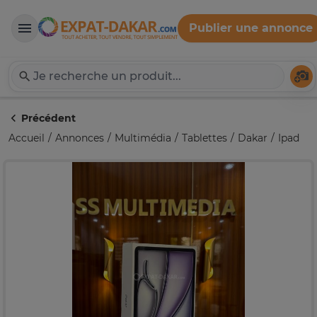
Publier une annonce
Expat-Dakar
Té
Précédent
Accueil
Annonces
Multimédia
Tablettes
Dakar
Ipad