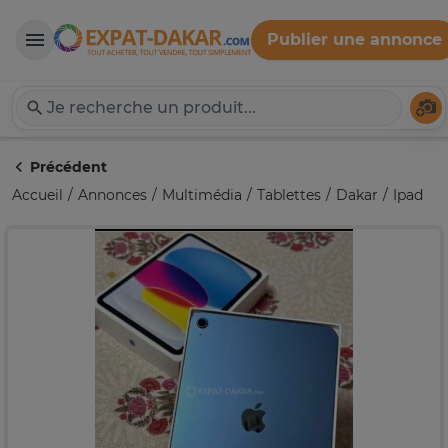
Publier une annonce
Expat-Dakar
Té
Précédent
Accueil
Annonces
Multimédia
Tablettes
Dakar
Ipad