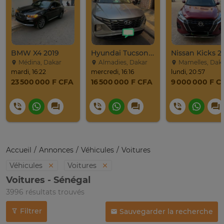
BMW X4 2019
Hyundai Tucson 2022
Nissan Kicks 2
Médina, Dakar
Almadies, Dakar
Mamelles, Dak
mardi, 16:22
mercredi, 16:16
lundi, 20:57
23 500 000 F CFA
16 500 000 F CFA
9 000 000 F C
Accueil
Annonces
Véhicules
Voitures
Véhicules
Voitures
Voitures - Sénégal
3996 résultats trouvés
Filtrer
Sauvegarder la recherche