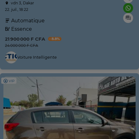
vdn 3, Dakar
22. juil., 18:22
Automatique
Essence
21 900 000 F CFA
- 8.8%
24 000 000 F CFA
Voiture Intelligente
VIP