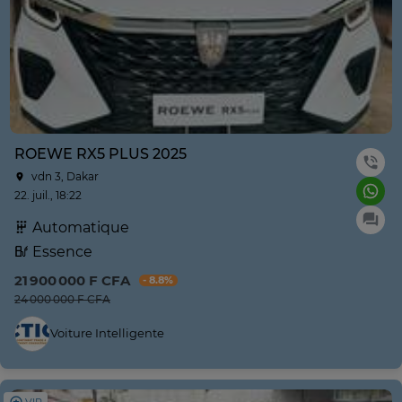
ROEWE RX5 PLUS 2025
vdn 3, Dakar
22. juil., 18:22
Automatique
Essence
21 900 000 F CFA
- 8.8%
24 000 000 F CFA
Voiture Intelligente