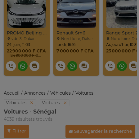
PROMO Beijing X7 / 2025
Renault Sm6
Range Sport 2
vdn 3, Dakar
Nord foire, Dakar
Nord foire, Dak
24. juin, 11:03
lundi, 16:16
Aujourd'hui, 10:39
22 900 000 F CFA
7 000 000 F CFA
23 000 000 F 
24 900 000 F CFA
Accueil
Annonces
Véhicules
Voitures
Véhicules
Voitures
Voitures - Sénégal
4039 résultats trouvés
Filtrer
Sauvegarder la recherche