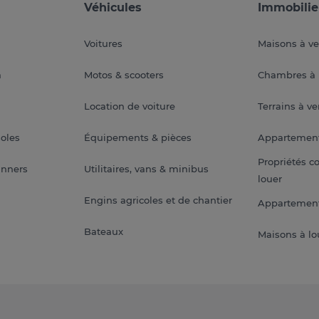
Véhicules
Immobilie
Voitures
Maisons à v
a
Motos & scooters
Chambres à 
Location de voiture
Terrains à v
soles
Équipements & pièces
Appartemen
Propriétés c
anners
Utilitaires, vans & minibus
louer
Engins agricoles et de chantier
Appartement
Bateaux
Maisons à lo