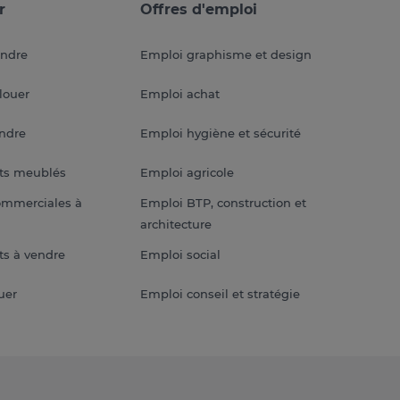
r
Offres d'emploi
endre
Emploi graphisme et design
louer
Emploi achat
endre
Emploi hygiène et sécurité
ts meublés
Emploi agricole
ommerciales à
Emploi BTP, construction et
architecture
s à vendre
Emploi social
uer
Emploi conseil et stratégie