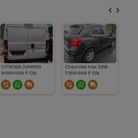
CITROËN JUMPER
Chevrolet trax 2018
9 000 000 F Cfa
7 500 000 F Cfa
8 9