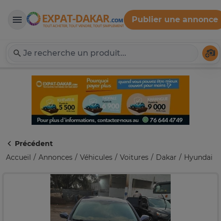
Publier une annonce
Expat-Dakar
Té
Précédent
Accueil
Annonces
Véhicules
Voitures
Dakar
Hyundai