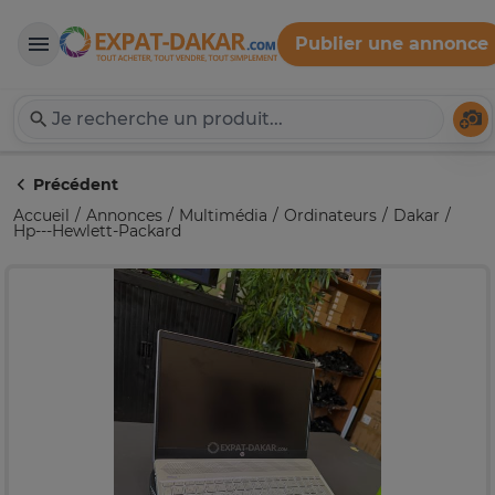
Publier une annonce
Expat-Dakar
Té
Précédent
Accueil
Annonces
Multimédia
Ordinateurs
Dakar
Hp---Hewlett-Packard