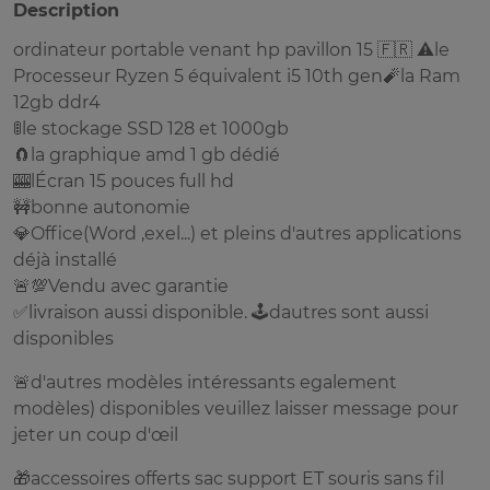
Description
ordinateur portable venant hp pavillon 15 🇫🇷 ⚠️le
Processeur Ryzen 5 équivalent i5 10th gen🧨la Ram
12gb ddr4
🚦le stockage SSD 128 et 1000gb
🧲la graphique amd 1 gb dédié
🎰lÉcran 15 pouces full hd
🚧bonne autonomie
💎Office(Word ,exel...) et pleins d'autres applications
déjà installé
🚨💯Vendu avec garantie
✅livraison aussi disponible. 🕹️dautres sont aussi
disponibles
🚨d'autres modèles intéressants egalement
modèles) disponibles veuillez laisser message pour
jeter un coup d'œil
🎁accessoires offerts sac support ET souris sans fil