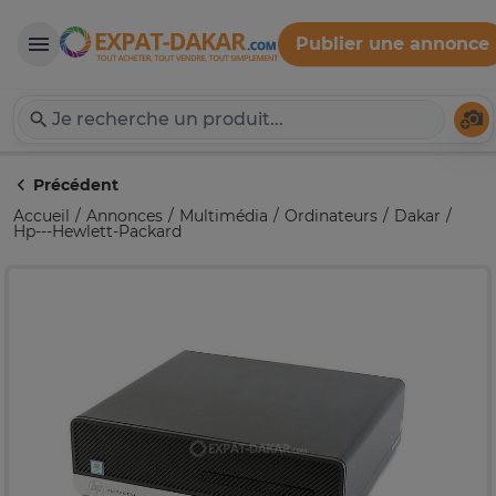
Publier une annonce
Expat-Dakar
Té
Précédent
Accueil
Annonces
Multimédia
Ordinateurs
Dakar
Hp---Hewlett-Packard