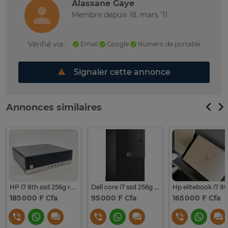
Alassane Gaye
Membre depuis 18. mars '11
Vérifié via :
Email
Google
Numéro de portable
Signaler cette annonce
Annonces similaires
HP i7 8th ssd 256g ram 16g wifi neuf
Dell core i7 ssd 256g ram 16g hdmi
185 000 F Cfa
95 000 F Cfa
165 000 F Cfa