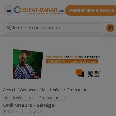
Publier une annonce
Expat-Dakar
Té
Accueil
Annonces
Multimédia
Ordinateurs
Multimédia
Ordinateurs
Ordinateurs - Sénégal
2082 résultats trouvés