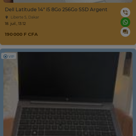
Dell Latitude 14" i5 8Go 256Go SSD Argent
Liberte 5, Dakar
18. juil., 13:12
190 000 F CFA
VIP