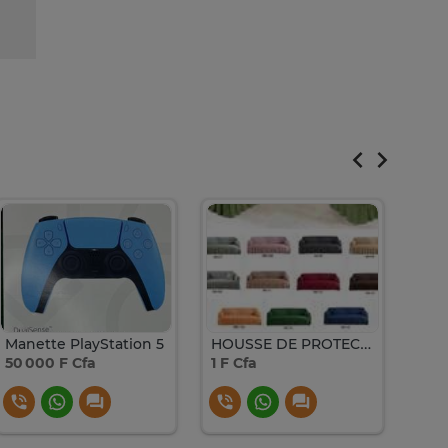
Manette PlayStation 5
HOUSSE DE PROTECTION POUR CANAPE ET SALON
50 000 F Cfa
1 F Cfa
45 