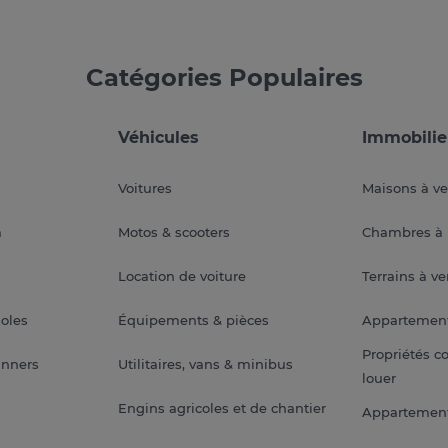
Catégories Populaires
Véhicules
Immobilie
Voitures
Maisons à v
a
Motos & scooters
Chambres à 
Location de voiture
Terrains à v
soles
Équipements & pièces
Appartemen
Propriétés c
anners
Utilitaires, vans & minibus
louer
Engins agricoles et de chantier
Appartement