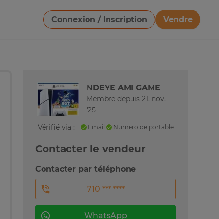
Connexion / Inscription
Vendre
Télécharger une image
NDEYE AMI GAME
Membre depuis 21. nov.
'25
Vérifié via :
Email
Numéro de portable
Contacter le vendeur
Contacter par téléphone
710 *** ****
WhatsApp