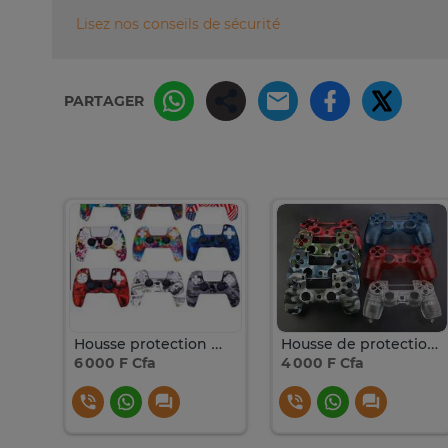
Lisez nos conseils de sécurité
PARTAGER
Manette Playstation 5 Sans Fil Officielle DualSense Original
Housse protection manette PlayStation 5
Housse de protection en silicone pour manette PS4
6 000 F Cfa
4 000 F Cfa