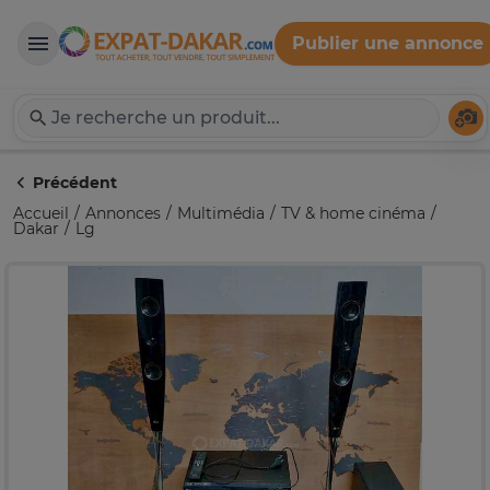
Publier une annonce
Expat-Dakar
Té
Précédent
Accueil
Annonces
Multimédia
TV & home cinéma
Dakar
Lg