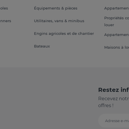
soles
Équipements & pièces
Appartemen
Propriétés c
anners
Utilitaires, vans & minibus
louer
Engins agricoles et de chantier
Appartement
Bateaux
Maisons à lo
Restez in
Recevez notr
offres !
Adresse e-ma