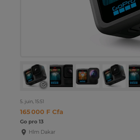
5. juin, 15:51
165 000 F Cfa
Go pro 13
Hlm
Dakar