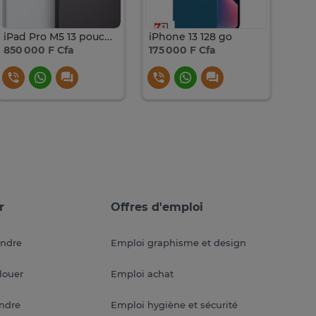
iPad Pro M5 13 pouces WIFI 256 GO
iPhone 13 128 go
850 000 F Cfa
175 000 F Cfa
170 
r
Offres d'emploi
endre
Emploi graphisme et design
louer
Emploi achat
endre
Emploi hygiène et sécurité