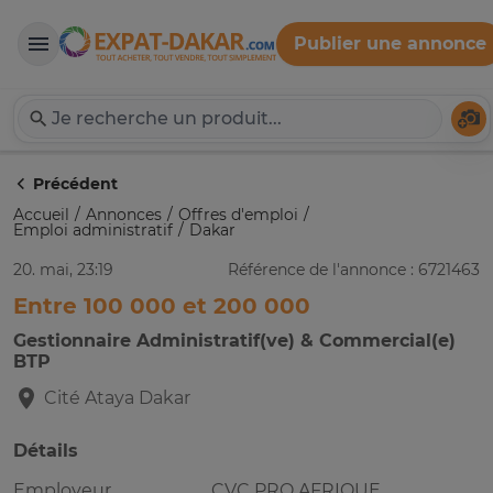
Publier une annonce
Expat-Dakar
Té
Précédent
Accueil
Annonces
Offres d'emploi
Emploi administratif
Dakar
20. mai, 23:19
Référence de l'annonce : 6721463
Entre 100 000 et 200 000
Gestionnaire Administratif(ve) & Commercial(e)
BTP
Cité Ataya
Dakar
Détails
Employeur
CVC PRO AFRIQUE