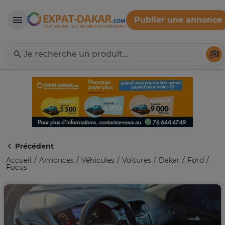
Publier une annonce
Expat-Dakar
Té
Précédent
Accueil
Annonces
Véhicules
Voitures
Dakar
Ford
Focus