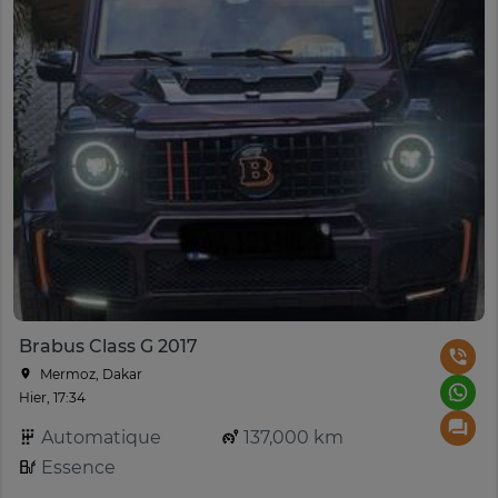
Brabus Class G 2017
Mermoz, Dakar
Hier, 17:34
Automatique
137,000 km
Essence