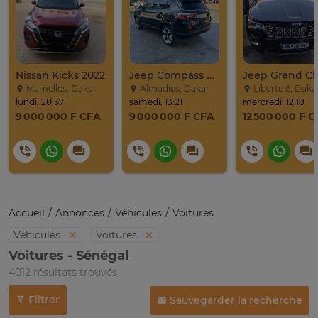
Nissan Kicks 2022
Jeep Compass SUV Noir Essence Automatique
Mamelles, Dakar
Almadies, Dakar
Liberte 6, Daka
lundi, 20:57
samedi, 13:21
mercredi, 12:18
9 000 000 F CFA
9 000 000 F CFA
12 500 000 F 
Accueil
Annonces
Véhicules
Voitures
Véhicules
Voitures
Voitures - Sénégal
4012 résultats trouvés
Filtrer
Sauvegarder la recherche