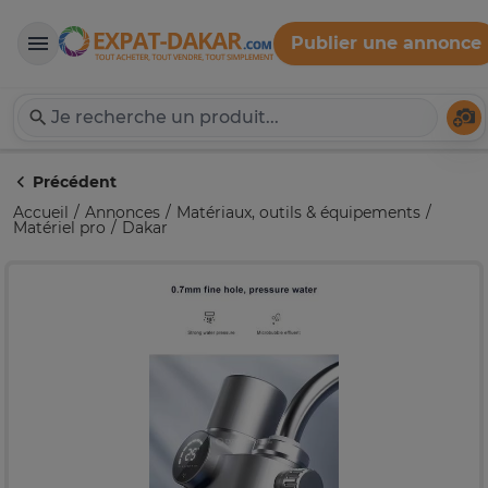
Publier une annonce
Expat-Dakar
Té
Précédent
Accueil
Annonces
Matériaux, outils & équipements
Matériel pro
Dakar