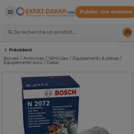
Publier une annonce
Expat-Dakar
Té
Précédent
Accueil
Annonces
Véhicules
Équipements & pièces
Équipements auto
Dakar