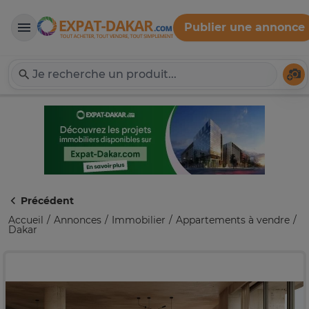
Publier une annonce
Expat-Dakar
Té
Précédent
Accueil
Annonces
Immobilier
Appartements à vendre
Dakar