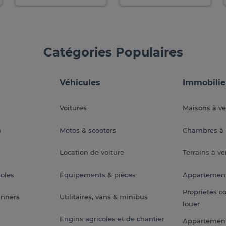
Catégories Populaires
Véhicules
Immobilie
Voitures
Maisons à v
a
Motos & scooters
Chambres à 
Location de voiture
Terrains à v
soles
Équipements & pièces
Appartemen
Propriétés c
anners
Utilitaires, vans & minibus
louer
Engins agricoles et de chantier
Appartement