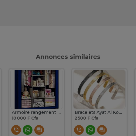
Annonces similaires
Armoire rangement en tissu avec étagères
Bracelets Ayat Al Koursiyou en acier inoxydable
10 000 F Cfa
2 500 F Cfa