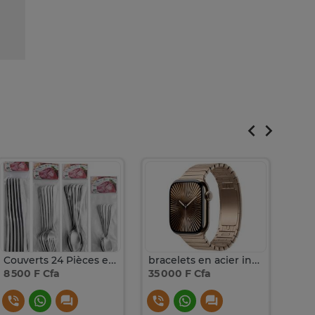
Couverts 24 Pièces en Acier Inoxydable
bracelets en acier inoxydable Apple Watch
Éta
8 500 F Cfa
35 000 F Cfa
45 