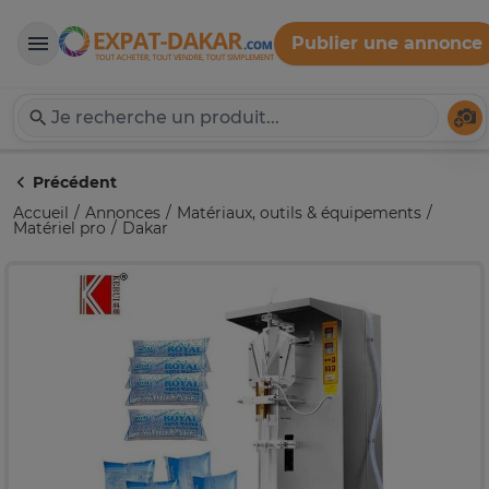
Publier une annonce
Expat-Dakar
Té
Précédent
Accueil
Annonces
Matériaux, outils & équipements
Matériel pro
Dakar