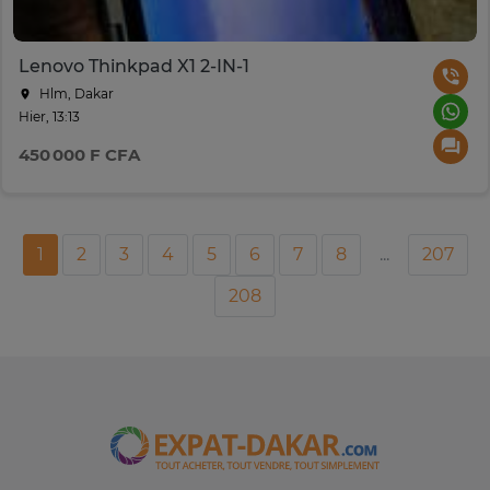
Lenovo Thinkpad X1 2-IN-1
Hlm, Dakar
Hier, 13:13
450 000 F CFA
1
2
3
4
5
6
7
8
...
207
208