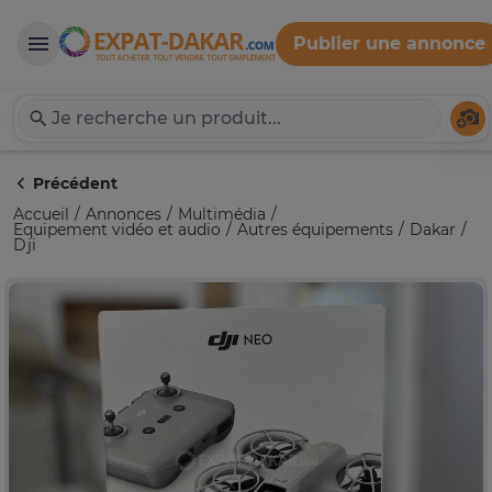
Publier une annonce
Expat-Dakar
Té
Précédent
Accueil
Annonces
Multimédia
Equipement vidéo et audio
Autres équipements
Dakar
Dji