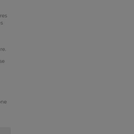
res
es
re.
se
one