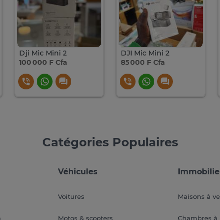
Dji Mic Mini 2
DJI Mic Mini 2
100 000 F Cfa
85 000 F Cfa
Catégories Populaires
Véhicules
Immobilie
Voitures
Maisons à v
a
Motos & scooters
Chambres à 