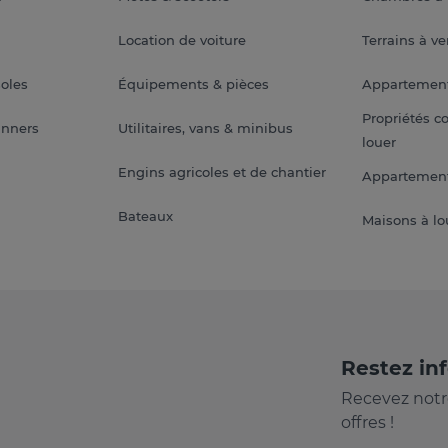
Location de voiture
Terrains à v
soles
Équipements & pièces
Appartemen
Propriétés c
anners
Utilitaires, vans & minibus
louer
Engins agricoles et de chantier
Appartement
Bateaux
Maisons à lo
Restez in
Recevez notr
offres !