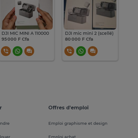
DJI MIC MINI A 110000
DJI mic mini 2 (scellé)
95 000 F Cfa
80 000 F Cfa
105 
r
Offres d'emploi
endre
Emploi graphisme et design
louer
Emploi achat