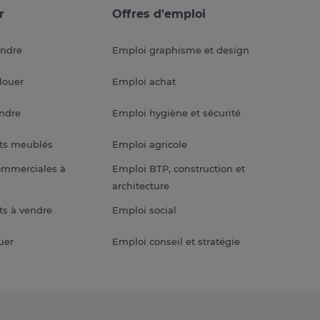
r
Offres d'emploi
endre
Emploi graphisme et design
louer
Emploi achat
endre
Emploi hygiène et sécurité
ts meublés
Emploi agricole
ommerciales à
Emploi BTP, construction et
architecture
s à vendre
Emploi social
uer
Emploi conseil et stratégie