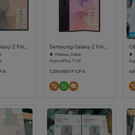
Samsung Galaxy Z Fold 8
Samsung Galaxy Z Fold 8 Ultra
C
ar
Plateau, Dakar
44
Aujourd'hui, 17:25
Auj
CFA
1 250 000 F CFA
45