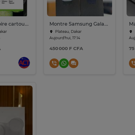
HP 953XL noire cartouche d’encre grande capacité – L0S70AE
Montre Samsung Galaxy Watch Ultra 2
Ma
akar
Plateau, Dakar
5
Aujourd'hui, 17:14
Auj
A
450 000 F CFA
75