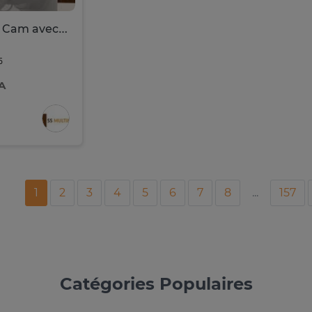
Google Nest Cam avec projecteurs
5
A
1
2
3
4
5
6
7
8
...
157
Catégories Populaires