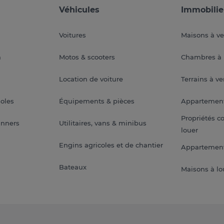
Véhicules
Immobilie
Voitures
Maisons à v
a
Motos & scooters
Chambres à 
Location de voiture
Terrains à v
soles
Équipements & pièces
Appartemen
Propriétés c
anners
Utilitaires, vans & minibus
louer
Engins agricoles et de chantier
Appartement
Bateaux
Maisons à lo