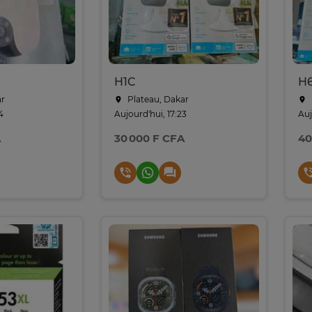
H1C
H
ar
Plateau, Dakar
4
Aujourd'hui, 17:23
Auj
A
30 000 F CFA
40