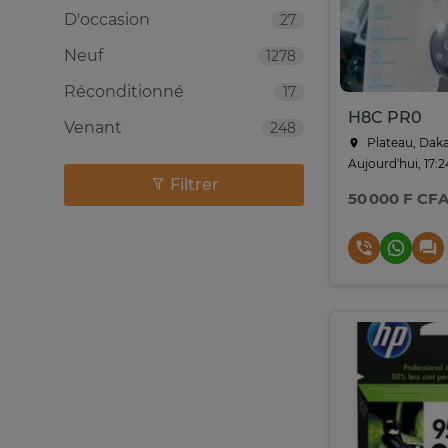
D'occasion
27
Neuf
1278
Réconditionné
17
H8C PR0
Venant
248
Plateau, Dak
Aujourd'hui, 17:2
Filtrer
50 000 F CF