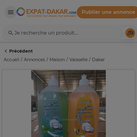
Publier une annonce
Expat-Dakar
Té
Précédent
Accueil
Annonces
Maison
Vaisselle
Dakar