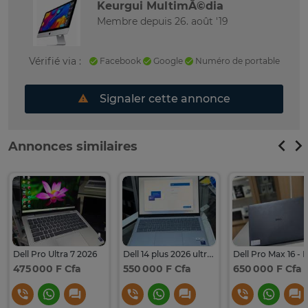
Keurgui MultimÃ©dia
Membre depuis 26. août '19
Vérifié via :
Facebook
Google
Numéro de portable
Signaler cette annonce
Annonces similaires
Dell Pro Ultra 7 2026
Dell 14 plus 2026 ultra 7
475 000 F Cfa
550 000 F Cfa
650 000 F Cfa