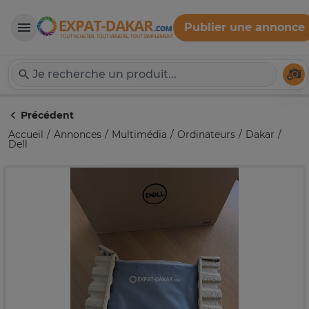
Publier une annonce
Expat-Dakar
Té
Précédent
Accueil
Annonces
Multimédia
Ordinateurs
Dakar
Dell