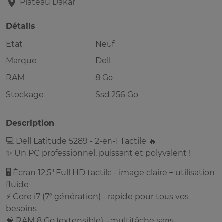
Plateau
Dakar
Détails
Etat
Neuf
Marque
Dell
RAM
8 Go
Stockage
Ssd 256 Go
Description
💻 Dell Latitude 5289 - 2-en-1 Tactile 🔥
✨ Un PC professionnel, puissant et polyvalent !
🖥️ Écran 12,5" Full HD tactile - image claire + utilisation
fluide
⚡ Core i7 (7ᵉ génération) - rapide pour tous vos
besoins
🧠 RAM 8 Go (extensible) - multitâche sans