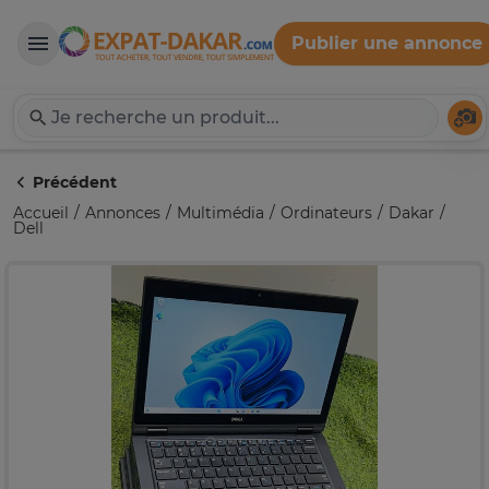
Publier une annonce
Expat-Dakar
Té
Précédent
Accueil
Annonces
Multimédia
Ordinateurs
Dakar
Dell