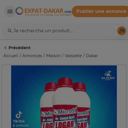
Publier une annonce
Expat-Dakar
Té
Précédent
Accueil
Annonces
Maison
Vaisselle
Dakar