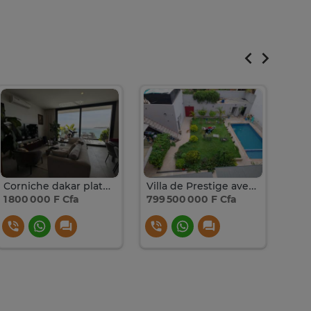
Corniche dakar plateau vue mer
Villa de Prestige avec Vue Mer à Yoff Virage
1 800 000 F Cfa
799 500 000 F Cfa
1 80