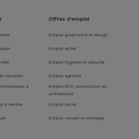
r
Offres d'emploi
endre
Emploi graphisme et design
louer
Emploi achat
endre
Emploi hygiène et sécurité
ts meublés
Emploi agricole
ommerciales à
Emploi BTP, construction et
architecture
s à vendre
Emploi social
uer
Emploi conseil et stratégie