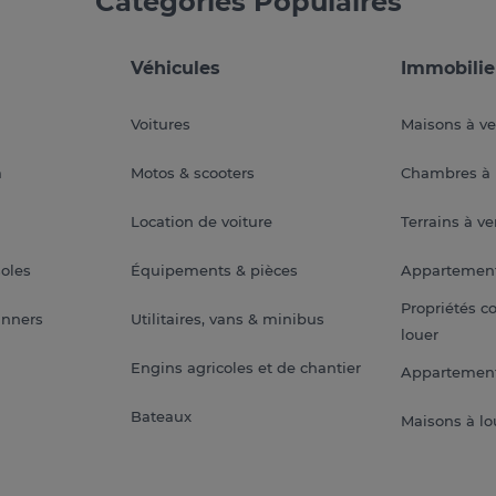
Catégories Populaires
Véhicules
Immobilie
Voitures
Maisons à v
a
Motos & scooters
Chambres à 
Location de voiture
Terrains à v
soles
Équipements & pièces
Appartemen
Propriétés c
anners
Utilitaires, vans & minibus
louer
Engins agricoles et de chantier
Appartement
Bateaux
Maisons à lo