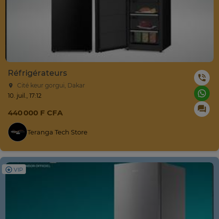
Réfrigérateurs
Cité keur gorgui, Dakar
10. juil., 17:12
440 000 F CFA
Teranga Tech Store
VIP