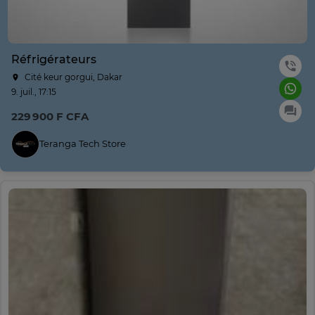
Réfrigérateurs
Cité keur gorgui, Dakar
9. juil., 17:15
229 900 F CFA
Teranga Tech Store