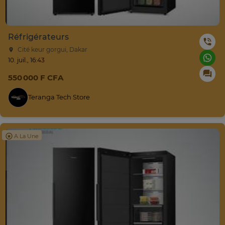
Réfrigérateurs
Cité keur gorgui, Dakar
10. juil., 16:43
550 000 F CFA
Teranga Tech Store
A La Une