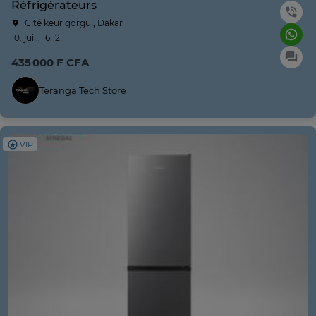
Réfrigérateurs
Cité keur gorgui, Dakar
10. juil., 16:12
435 000 F CFA
Teranga Tech Store
VIP