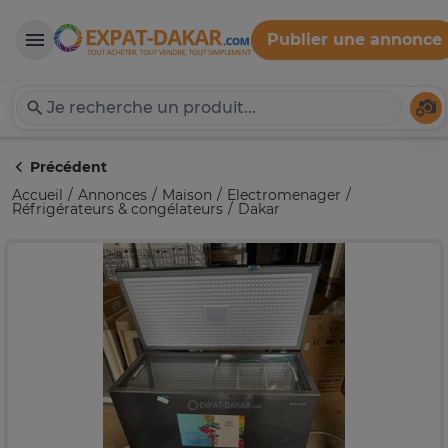
Publier une annonce
Expat-Dakar
Té
Précédent
Accueil
Annonces
Maison
Electromenager
Réfrigérateurs & congélateurs
Dakar