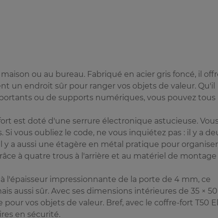
a maison ou au bureau. Fabriqué en acier gris foncé, il off
t un endroit sûr pour ranger vos objets de valeur. Qu'il
importants ou de supports numériques, vous pouvez tous 
fort est doté d'une serrure électronique astucieuse. Vou
 Si vous oubliez le code, ne vous inquiétez pas : il y a de
l y a aussi une étagère en métal pratique pour organiser
grâce à quatre trous à l'arrière et au matériel de montage
t à l'épaisseur impressionnante de la porte de 4 mm, ce
mais aussi sûr. Avec ses dimensions intérieures de 35 × 50
our vos objets de valeur. Bref, avec le coffre-fort T50 El
ires en sécurité.