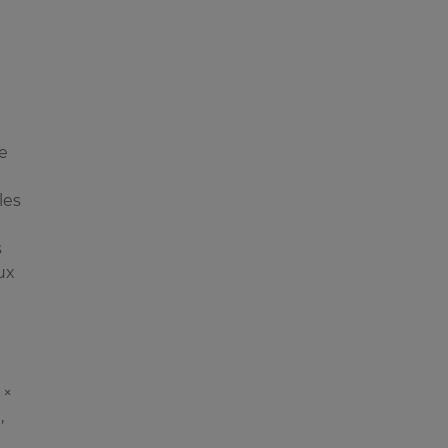
re
les
s
ux
 ×
,