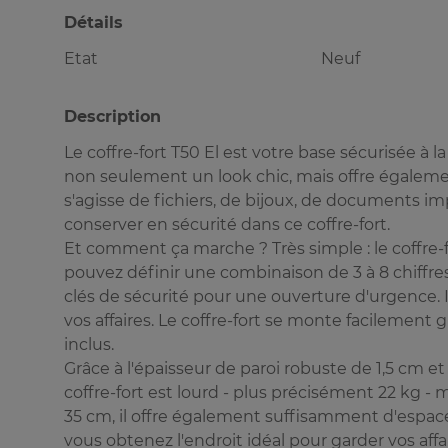
Détails
Etat
Neuf
Description
Le coffre-fort T50 El est votre base sécurisée à l
non seulement un look chic, mais offre égalemen
s'agisse de fichiers, de bijoux, de documents 
conserver en sécurité dans ce coffre-fort.
Et comment ça marche ? Très simple : le coffre-
pouvez définir une combinaison de 3 à 8 chiffres.
clés de sécurité pour une ouverture d'urgence. I
vos affaires. Le coffre-fort se monte facilement 
inclus.
Grâce à l'épaisseur de paroi robuste de 1,5 cm e
coffre-fort est lourd - plus précisément 22 kg - 
35 cm, il offre également suffisamment d'espace p
vous obtenez l'endroit idéal pour garder vos affa