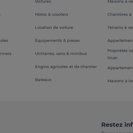
Voitures
Maisons à v
a
Motos & scooters
Chambres à 
Location de voiture
Terrains à v
soles
Équipements & pièces
Appartemen
Propriétés c
anners
Utilitaires, vans & minibus
louer
Engins agricoles et de chantier
Appartement
Bateaux
Maisons à lo
Restez in