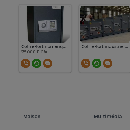
coffre fort avec double sécurité ET CODE
Coffre-fort numérique Gris foncé 35 x 31 x 50 cm Acier
Coffre-fort industriel acier gris serrure électronique
75 000 F Cfa
Maison
Multimédia