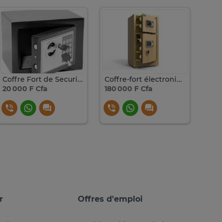
Coffre Fort de Securite Électronique
Coffre-fort électronique – 110 kg
20 000 F Cfa
180 000 F Cfa
145 
r
Offres d'emploi