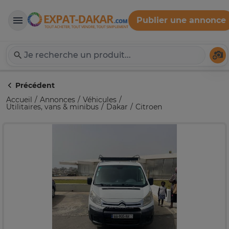
Publier une annonce
Expat-Dakar
Té
Précédent
Accueil
Annonces
Véhicules
Utilitaires, vans & minibus
Dakar
Citroen