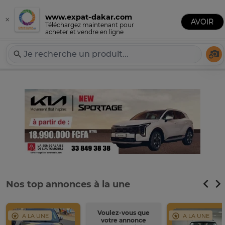
www.expat-dakar.com
×
Publier une annonce
AVOIR
Expat-Dakar
Téléchargez maintenant pour
acheter et vendre en ligne
Té
Nos top annonces à la une
Voulez-vous que
A LA UNE
A LA UNE
votre annonce