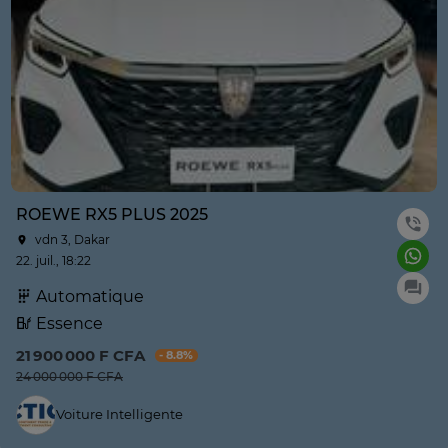
ROEWE RX5 PLUS 2025
vdn 3, Dakar
22. juil., 18:22
Automatique
Essence
21 900 000 F CFA
- 8.8%
24 000 000 F CFA
Voiture Intelligente