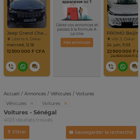
apparaisse ici ?
Gérez vos annonces et
passez à la formule A
PROMO Beijing X7 / 2025
La Une
vdn 3, Dakar
Ouest foire, Da
Mes annonces
24. juin, 11:03
20. juil., 11:22
22 900 000 F CFA
5 200 000 F C
24 900 000 F CFA
Accueil
Annonces
Véhicules
Voitures
Véhicules
Voitures
Voitures - Sénégal
4023 résultats trouvés
Filtrer
Sauvegarder la recherche