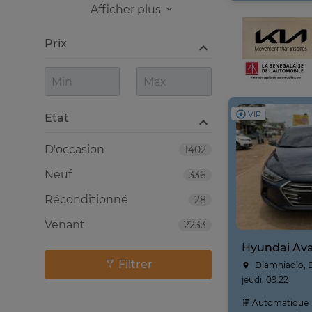
Afficher plus
Prix
VIP
Etat
D'occasion
1402
Neuf
336
Réconditionné
28
Venant
2233
Hyundai Ava
Filtrer
Diamniadio, 
jeudi, 09:22
Automatique