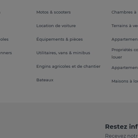
a
Motos & scooters
Chambres à 
Location de voiture
Terrains à v
soles
Équipements & pièces
Appartemen
Propriétés c
anners
Utilitaires, vans & minibus
louer
Engins agricoles et de chantier
Appartement
Bateaux
Maisons à lo
Restez in
Recevez notr