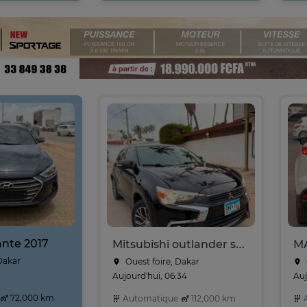
nte 2017
Mitsubishi outlander sport Année 2017
Dakar
Ouest foire, Dakar
Aujourd'hui, 06:34
Auj
72,000 km
Automatique
112,000 km
A