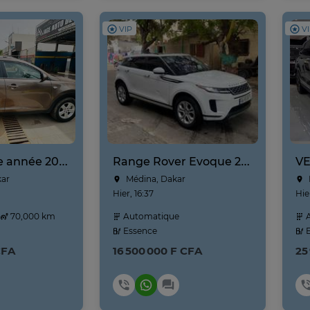
VIP
V
Kia Sportage année 2025
Range Rover Evoque 2020
kar
Médina, Dakar
Hier, 16:37
Hie
70,000 km
Automatique
A
Essence
E
CFA
16 500 000 F CFA
25