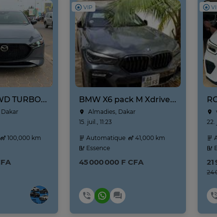
VIP
V
MAZDA 3 AWD TURBO 2021
BMW X6 pack M Xdrive 40i Année 2021-2022 prix négociable
RO
 Dakar
Almadies, Dakar
15. juil., 11:23
22. 
100,000 km
Automatique
41,000 km
A
Essence
E
CFA
45 000 000 F CFA
21
24 