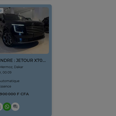
IP
VENDRE : JETOUR X70L NEUF NOUVEAU MODÈLE ANNE 2026
Mermoz, Dakar
r, 00:09
utomatique
ssence
 900 000 F CFA