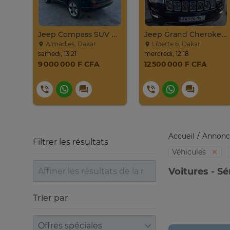
Jeep Compass SUV Noir Essence Automatique
Jeep Grand Cherokee Overland 2019 À Vendre
Almadies, Dakar
Liberte 6, Dakar
samedi, 13:21
mercredi, 12:18
9 000 000 F CFA
12 500 000 F CFA
Accueil
Annonc
Filtrer les résultats
Véhicules
Voitures - S
Trier par
Trier par