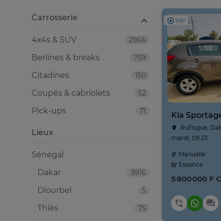
Carrosserie
VIP
4x4s & SUV
2966
Berlines & breaks
759
Citadines
150
Coupés & cabriolets
52
Pick-ups
71
Rufisque, Da
Lieux
mardi, 09:23
Sénégal
Manuelle
Essence
Dakar
3916
5 800 000 F 
Diourbel
5
Thiès
75