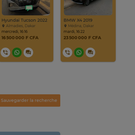
Hyundai Tucson 2022
BMW X4 2019
Almadies, Dakar
Médina, Dakar
Gu
mercredi, 16:16
mardi, 16:22
20. ju
16 500 000 F CFA
23 500 000 F CFA
4 8
Sauvegarder la recherche