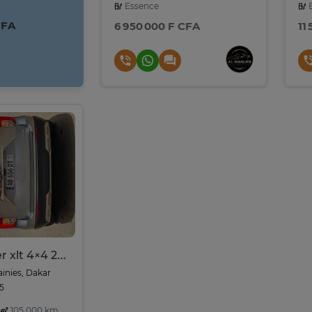
Essence
E
CFA
6 950 000 F CFA
11
Ford explorer xlt 4×4 2023
ainies, Dakar
05
105,000 km