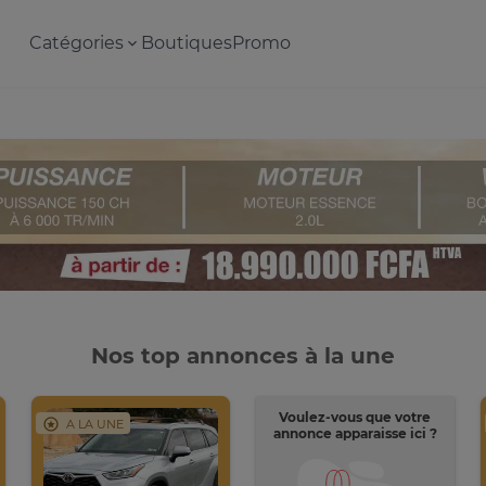
Catégories
Boutiques
Promo
Nos top annonces à la une
Voulez-vous que votre
A LA UNE
annonce apparaisse ici ?