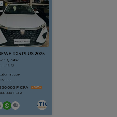
IP
EWE RX5 PLUS 2025
vdn 3, Dakar
juil., 18:22
utomatique
ssence
 900 000 F CFA
- 8.8%
000 000 F CFA