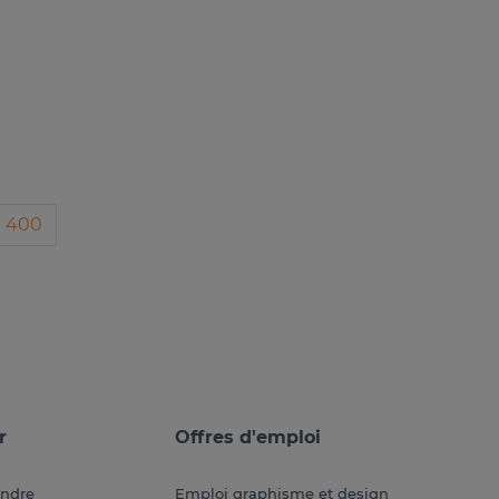
400
r
Offres d'emploi
endre
Emploi graphisme et design