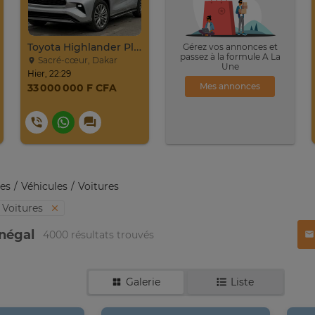
Toyota Highlander Platinium 2023
Gérez vos annonces et
passez à la formule A La
Sacré-cœur, Dakar
Une
Hier, 22:29
Mes annonces
33 000 000 F CFA
es
Véhicules
Voitures
Voitures
énégal
4000 résultats trouvés
Galerie
Liste