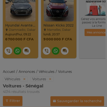
apparaisse ici 
Gérez vos annonce
passez à la formu
Hyundai Avante 2017
Nissan Kicks 2022
La Une
Diamniadio, Dakar
Mamelles, Dakar
Mes annonce
Aujourd'hui, 09:22
lundi, 20:57
6 700 000 F CFA
9 000 000 F CFA
Accueil
Annonces
Véhicules
Voitures
Véhicules
Voitures
Voitures - Sénégal
4014 résultats trouvés
Filtrer
Sauvegarder la recherche