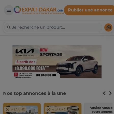
Publier une annonce
Expat-Dakar
Té
Nos top annonces à la une
Voulez-vous q
A LA UNE
A LA UNE
votre annonc