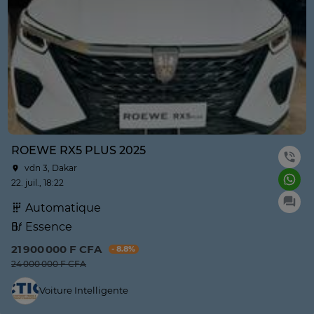
ROEWE RX5 PLUS 2025
vdn 3, Dakar
22. juil., 18:22
Automatique
Essence
21 900 000 F CFA
- 8.8%
24 000 000 F CFA
Voiture Intelligente