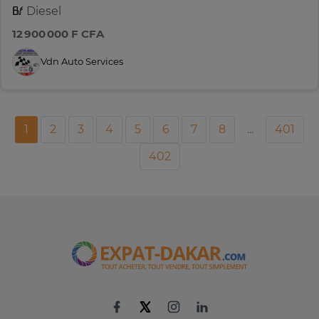
Diesel
12 900 000 F CFA
Vdn Auto Services
1
2
3
4
5
6
7
8
...
401
402