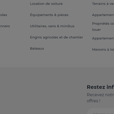
Location de voiture
Terrains à v
soles
Équipements & pièces
Appartemen
Propriétés c
anners
Utilitaires, vans & minibus
louer
Engins agricoles et de chantier
Appartement
Bateaux
Maisons à lo
Restez in
Recevez notr
offres !