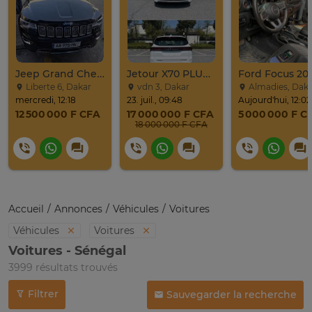
Jeep Grand Cherokee Overland 2019 À Vendre
Jetour X70 PLUS 2024
Ford Focus 20
Liberte 6, Dakar
vdn 3, Dakar
Almadies, Dak
mercredi, 12:18
23. juil., 09:48
Aujourd'hui, 12:02
12 500 000 F CFA
17 000 000 F CFA
5 000 000 F C
18 000 000 F CFA
Accueil
Annonces
Véhicules
Voitures
Véhicules
Voitures
Voitures - Sénégal
3999 résultats trouvés
Filtrer
Sauvegarder la recherche