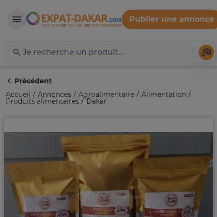
Publier une annonce
Expat-Dakar
Té
Précédent
Accueil
Annonces
Agroalimentaire
Alimentation
Produits alimentaires
Dakar