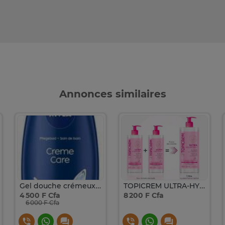
Annonces similaires
Gel douche crémeux à l'huile d'amande : 750ml
TOPICREM ULTRA-HYDRATANT - Gel Douche - Peaux Sensibles 1L
4 500 F Cfa
8 200 F Cfa
6 000 F Cfa