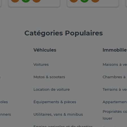
Catégories Populaires
Véhicules
Immobilie
Voitures
Maisons à v
a
Motos & scooters
Chambres à 
Location de voiture
Terrains à v
soles
Équipements & pièces
Appartemen
Propriétés c
anners
Utilitaires, vans & minibus
louer
Engins agricoles et de chantier