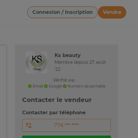
Connexion / Inscription
Vendre
Télécharger une image
Ks beauty
Membre depuis 27. août
'22
Vérifié via :
Email
Google
Numéro de portable
Contacter le vendeur
Contacter par téléphone
776 *** ****