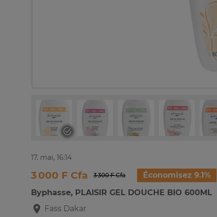
17. mai, 16:14
3 000 F Cfa
Économisez 9.1%
3 300 F Cfa
Byphasse, PLAISIR GEL DOUCHE BIO 600ML
Fass
Dakar