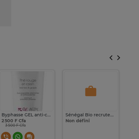
Byphasse GEL anti-cellulite thé rouge et raisin 250 ml
Sénégal Bio recrutement
Poul
2 500 F Cfa
Non défini
3 90
3 500 F Cfa