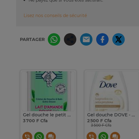
Lisez nos conseils de sécurité
PARTAGER
HE
Gel douche le petit marseillais 650ml
Gel douche DOVE - Soie Nourrissant - 450 ml
3 700 F Cfa
2 500 F Cfa
3 500 F Cfa