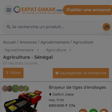
Publier une annonce
Expat-Dakar
Té
Accueil
Annonces
Agroalimentaire
Agriculture
Agroalimentaire
Agriculture
Agriculture - Sénégal
67 résultats trouvés
Filtrer
Sauvegarder la recherche
Broyeur de tiges d'ensilages
Dalifort, Dakar
Hier, 17:09
680 000 F Cfa