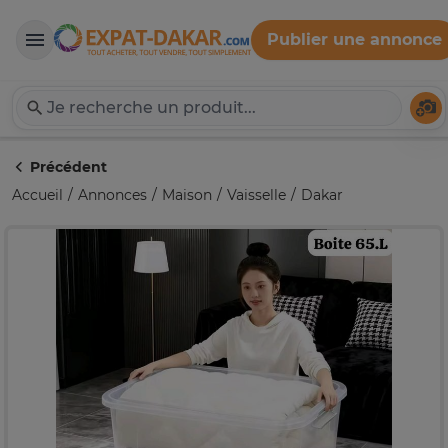
Publier une annonce
Expat-Dakar
Té
Précédent
Accueil
Annonces
Maison
Vaisselle
Dakar