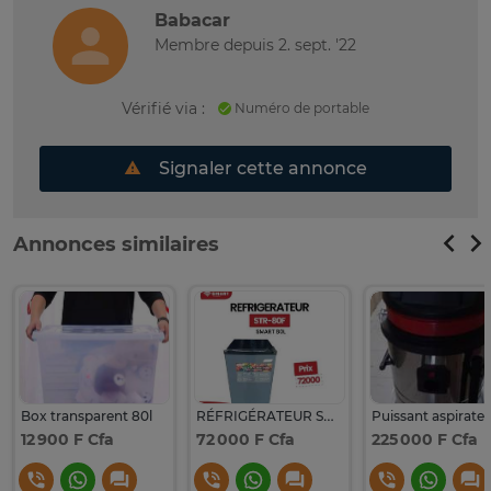
Babacar
Membre depuis 2. sept. '22
Vérifié via :
Numéro de portable
Signaler cette annonce
Annonces similaires
Box transparent 80l
RÉFRIGÉRATEUR SMART 80L
12 900 F Cfa
72 000 F Cfa
225 000 F Cfa