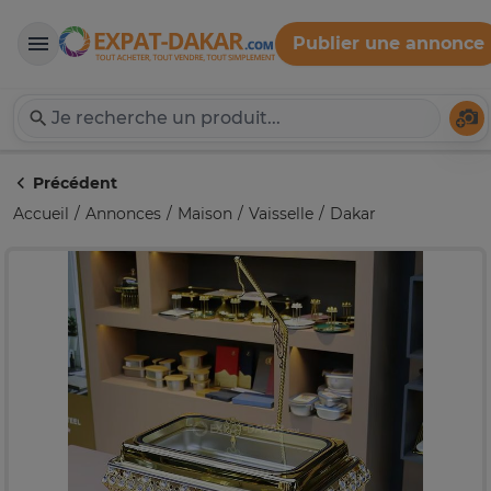
Publier une annonce
Expat-Dakar
Té
Précédent
Accueil
Annonces
Maison
Vaisselle
Dakar