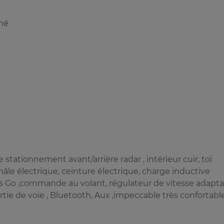
nné
e stationnement avant/arrière radar , intérieur cuir, toi
le électrique, ceinture électrique, charge inductive
t's Go ,commande au volant, régulateur de vitesse adaptat
tie de voie , Bluetooth, Aux ,impeccable très confortabl