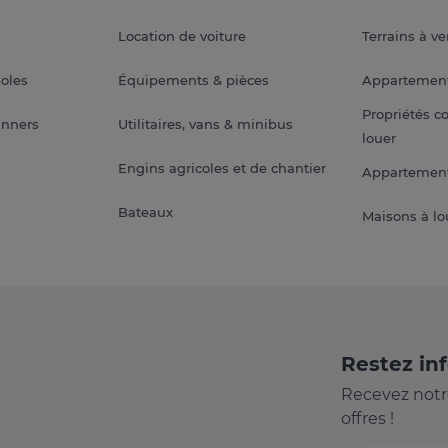
Location de voiture
Terrains à v
soles
Équipements & pièces
Appartemen
Propriétés c
anners
Utilitaires, vans & minibus
louer
Engins agricoles et de chantier
Appartement
Bateaux
Maisons à lo
Restez in
Recevez notr
offres !