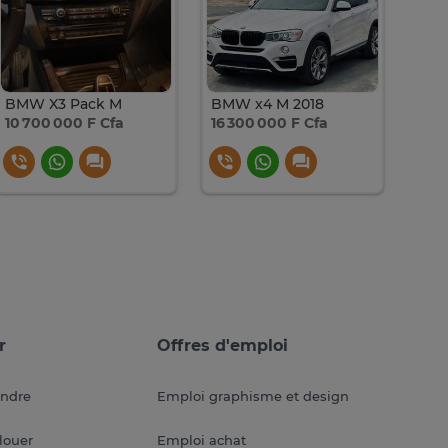
BMW X3 Pack M
BMW x4 M 2018
BMW
10 700 000 F Cfa
16 300 000 F Cfa
38 
r
Offres d'emploi
endre
Emploi graphisme et design
louer
Emploi achat