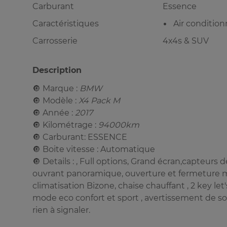
Carburant
Essence
Caractéristiques
Air conditio
Carrosserie
4x4s & SUV
Description
🔘 Marque :
BMW
🔘 Modèle :
X4 Pack M
🔘 Année :
2017
🔘 Kilométrage :
94000km
🔘 Carburant: ESSENCE
🔘 Boite vitesse : Automatique
🔘 Details : , Full options, Grand écran,capteurs d
ouvrant panoramique, ouverture et fermeture mâ
climatisation Bizone, chaise chauffant , 2 key le
mode eco confort et sport , avertissement de sor
rien à signaler.