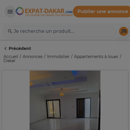
Publier une annonce
Expat-Dakar
Té
Précédent
Accueil
Annonces
Immobilier
Appartements à louer
Dakar