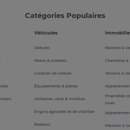
Catégories Populaires
Véhicules
Immobilie
Voitures
Maisons à v
a
Motos & scooters
Chambres à 
Location de voiture
Terrains à v
soles
Équipements & pièces
Appartemen
Propriétés c
anners
Utilitaires, vans & minibus
louer
Engins agricoles et de chantier
Appartement
Bateaux
Maisons à lo