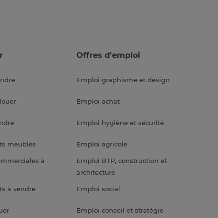
r
Offres d'emploi
endre
Emploi graphisme et design
louer
Emploi achat
endre
Emploi hygiène et sécurité
ts meublés
Emploi agricole
ommerciales à
Emploi BTP, construction et
architecture
s à vendre
Emploi social
uer
Emploi conseil et stratégie