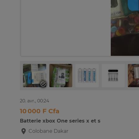
20. avr., 00:24
10 000 F Cfa
Batterie xbox One series x et s
Colobane
Dakar