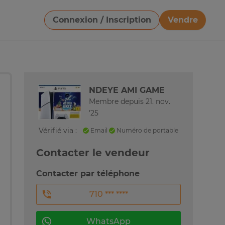
Connexion / Inscription
Vendre
Télécharger une image
NDEYE AMI GAME
Membre depuis 21. nov.
'25
Vérifié via :
Email
Numéro de portable
Contacter le vendeur
Contacter par téléphone
710 *** ****
WhatsApp