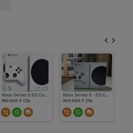
Xbox Series S 512 Go SSD blanc compact
Xbox Series S - 512 Go | 100% Digitale
190 000 F Cfa
300 000 F Cfa
35 0